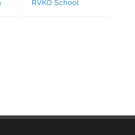
n
RVKO School