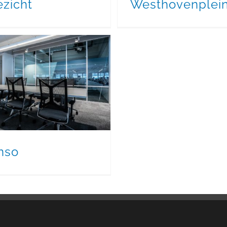
zicht
Westhovenplei
nso