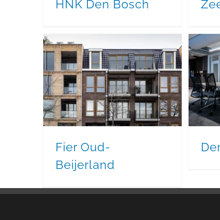
HNK Den Bosch
Zee
Fier Oud-
De
Beijerland